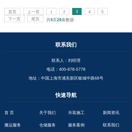
3
首页
上一页
1
2
4
5
下一页
尾页
共
5
页
28
条数据
联系我们
联系人：刘经理
电话：400-878-5778
地址：中国上海市浦东新区银城中路68号
快速导航
首 页
关于我们
吊装施工
新闻资讯
搬运服务
仓储服务
服务案例
联系我们